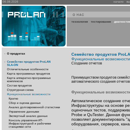
06.08.2026
начало
вы
технология
тестирование
диагности
-
О продуктах
Семейство продуктов ProL
Функциональные возможности
-
Семейство продуктов ProLAN
Создание отчетов
SLA-ON
Отличительные особенности
Карта программных продуктов
Преимуществом продуктов семейс
Карта аппаратно-программных
комплексов
автоматического создания отчетов
Состав продуктов
Структурная схема
Функциональные возможност
Функциональные возможности
Кратко
Автоматическое создание отче
Сбор и оценка данных
Инфраструктуры на основе ре
Анализ долговременной статистики
оценочных тестов, поддержи
Управление данными
Probe и QuTester. Данная фу
Экспертный анализ данных
позволяет документировать "з
Консоль управления ИТ-
оборудования, серверов, канал
Инфраструктурой и рабочими
станциями сети