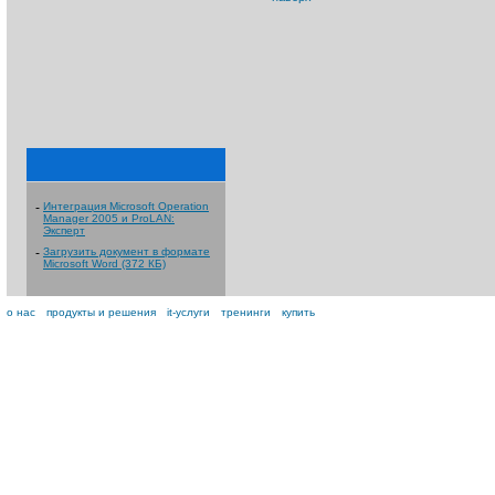
-
Интеграция Microsoft Operation
Manager 2005 и ProLAN:
Эксперт
-
Загрузить документ в формате
Microsoft Word (372 КБ)
о нас
продукты и решения
it-услуги
тренинги
купить