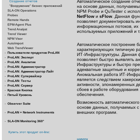
Автоматическое создание отч
Создание отчетов
на основе данных, получаемы
"Вооружение" бизнес приложений
SLA-ON Operations
NPM Probe и QuTester с испо
Probes
NetFlow
и
sFlow
. Данная фун
Remote Hands
позволяет документировать и
EPM-Agent Plus
информационных потоков, их 
Trend Analyst
используемых приложений и т.
Trend Viewer
NPM Visor
AutoImport
Автоматическое построение б
Web TrendViewer
характеризующих типичную ра
-
Пользователи продуктов ProLAN
ИТ-Инфраструктуры. Данная 
-
ProLAN: Эксперт
позволяет быстро выявлять а
-
ProLAN: Аналитик
Инфраструктуры и быстро пр
-
ProLAN: Администратор
адекватные защитные и корре
-
ProLAN: Администратор Лайт
Аномальная работа ИТ-Инфра
-
ProLAN: Супервайзер
является следствием хакерски
-
ProLAN: Тесты
активности, злонамеренных д
-
ProLAN: Сервер
сбоев в работе оборудования
-
Красная Кнопка
обеспечения.
-
Пятый Уровень
Возможность автоматического
-
Observer Suite
основе данных, получаемых с
внешних программ.
-
ProLAN + Network Instruments
-
SLA-ON Monitoring 360°
Купить этот продукт on-line:
наверх