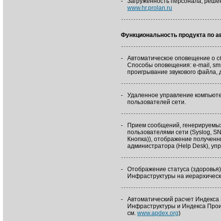
-
Загруженность персонала, решен
www.hr.prolan.ru
Функциональность продукта по а
-
Автоматическое оповещение о с
Способы оповещения: e-mail, sm
проигрывание звукового файла, 
-
Удаленное управление компьюте
пользователей сети.
-
Прием сообщений, генерируемы
пользователями сети (Syslog, S
Кнопка)), отображение получен
администратора (Help Desk), уп
-
Отображение статуса (здоровья)
Инфраструктуры на иерархическо
-
Автоматический расчет Индекса
Инфраструктуры и Индекса Про
см.
www.apdex.org
)