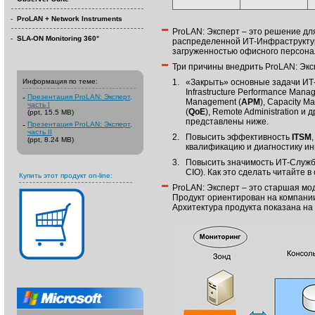
-
ProLAN + Network Instruments
ProLAN: Эксперт – это решение дл
-
SLA-ON Monitoring 360°
распределенной ИТ-Инфраструкту
загруженностью офисного персона
Три причины внедрить ProLAN: Экс
Информация по теме:
1.
«Закрыть» основные задачи ИТ-
Infrastructure Performance Mana
-
Презентация ProLAN: Эксперт,
Management (
APM
), Capacity M
часть I
(
QoE
), Remote Administration 
(ppt, 15.5 MB)
представлены ниже.
-
Презентация ProLAN: Эксперт,
часть II
2.
Повысить эффективность
ITSM
(ppt, 8.24 MB)
квалификацию и диагностику ин
3.
Повысить значимость ИТ-Службы
CIO). Как это сделать читайте в
Купить этот продукт on-line:
ProLAN: Эксперт – это старшая м
Продукт ориентирован на компании
Архитектура продукта показана на