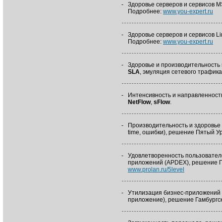
-
Здоровье серверов и сервисов 
Подробнее:
www.you-expert.ru
-
Здоровье серверов и сервисов Li
Подробнее:
www.you-expert.ru
-
Здоровье и производительность
SLA
, эмуляция сетевого трафика
-
Интенсивность и направленност
NetFlow
,
sFlow
.
-
Производительность и здоровье 
time, ошибки), решение Пятый У
-
Удовлетворенность пользовател
приложений (APDEX), решение П
www.prolan.ru/5level
-
Утилизация бизнес-приложений (
приложение), решение Гамбургс