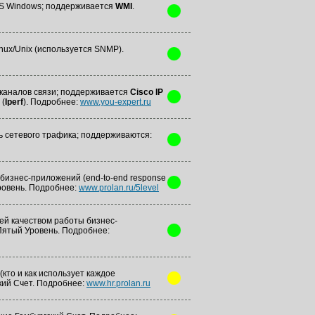
MS Windows; поддерживается
WMI
.
nux/Unix (используется SNMP).
 каналов связи; поддерживается
Cisco IP
 (
Iperf
). Подробнее:
www.you-expert.ru
ь сетевого трафика; поддерживаются:
бизнес-приложений (end-to-end response
ровень. Подробнее:
www.prolan.ru/5level
ей качеством работы бизнес-
ятый Уровень. Подробнее:
кто и как использует каждое
кий Счет. Подробнее:
www.hr.prolan.ru