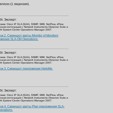
rvices (1 лицензия).
N: Эксперт:
жка: Cisco IP SLA (SAA), SNMP, WMI, NetFlow, sFlow.
чная интеграция c Network Instruments Observer Suite и
oft System Center Operations Manager 2007.
ок 2. Скриншот карты Monitor of Monitors
жения SLA-ON Operations.
N: Эксперт:
жка: Cisco IP SLA (SAA), SNMP, WMI, NetFlow, sFlow.
чная интеграция c Network Instruments Observer Suite и
oft System Center Operations Manager 2007.
ок 3. Скриншот приложения HelpMe.
N: Эксперт:
жка: Cisco IP SLA (SAA), SNMP, WMI, NetFlow, sFlow.
чная интеграция c Network Instruments Observer Suite и
oft System Center Operations Manager 2007.
ок 4. Скриншот карты Plan приложения SLA-
erations.