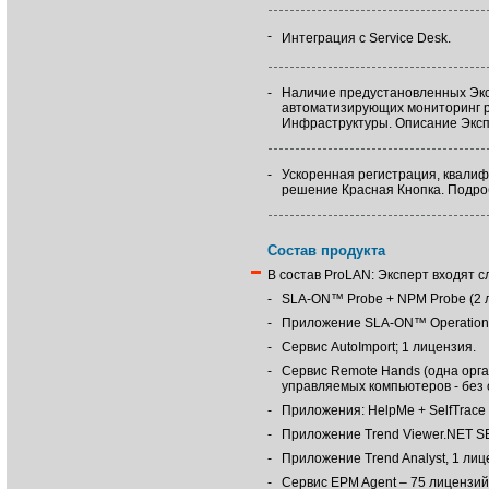
-
Интеграция с Service Desk.
-
Наличие предустановленных Экс
автоматизирующих мониторинг р
Инфраструктуры. Описание Эксп
-
Ускоренная регистрация, квалиф
решение Красная Кнопка. Подр
Состав продукта
В состав ProLAN: Эксперт входят 
-
SLA-ON™ Probe + NPM Probe (2 л
-
Приложение SLA-ON™ Operations
-
Сервис AutoImport; 1 лицензия.
-
Сервис Remote Hands (одна орган
управляемых компьютеров - без 
-
Приложения: HelpMe + SelfTrace 
-
Приложение Trend Viewer.NET SE
-
Приложение Trend Analyst, 1 лиц
-
Сервис EPM Agent – 75 лицензий