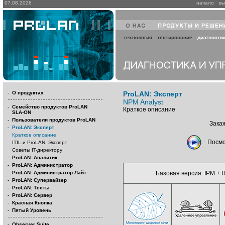
07.08.2026
начало
вы
технология
тестирование
диагности
-
О продуктах
ProLAN: Эксперт
NPM Analyst
-
Семейство продуктов ProLAN
Краткое описание
SLA-ON
-
Пользователи продуктов ProLAN
Зака
-
ProLAN: Эксперт
Краткое описание
Посм
ITIL и ProLAN: Эксперт
Советы IT-директору
-
ProLAN: Аналитик
-
ProLAN: Администратор
-
ProLAN: Администратор Лайт
Базовая версия: IPM + 
-
ProLAN: Супервайзер
-
ProLAN: Тесты
-
ProLAN: Сервер
-
Красная Кнопка
-
Пятый Уровень
-
Observer Suite