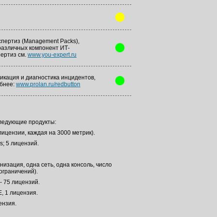
пертиз (Management Packs),
азличных компонент ИТ-
ертиз см.
www.you-expert.ru
икация и диагностика инцидентов,
обнее:
www.prolan.ru/redbutton
следующие продукты:
ицензии, каждая на 3000 метрик).
; 5 лицензий.
изация, одна сеть, одна консоль, число
ограничений).
- 75 лицензий.
, 1 лицензия.
ензия.