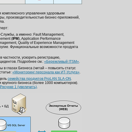
я комплексного управления здоровьем
ры, производительностью бизнес-приложений,
ла.
перт:
Службы, а именно: Fault Management,
gement (
IPM
), Application Performance
anagement, Quality of Experience Management
и другие. Функциональные возможности продукта
, в частности, ускорить регистрацию,
цидентов. Подробнее см.:
«Бережливый ITSM»
.
 в глазах Бизнеса (читай – повысить статус
 статье:
«Мониторинг персонала как ИТ-Услуга»
.
одель
семейства продуктов ProLAN SLA-ON
.
 крупного бизнеса (более 1000 компьютеров).
Рисунке 1 (увеличить)
.