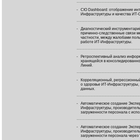
-
CIO Dashboard: отображение инт
Инфраструктуры и качества ИТ-С
-
Диагностический инструментари
причинно-следственные связи м
частности, между жалобами пол
работе ИТ-Инфраструктуры.
-
Ретроспективный анализ информ
хранящейся в консолидированно
Линий.
-
Корреляционный, регрессионны
о здоровье ИТ-Инфраструктуры,
данных.
-
Автоматическое создание Экспер
Инфраструктуры, производитель
загруженности персонала с исп
-
Автоматическое создание Экспер
Инфраструктуры, производитель
загруженности персонала через