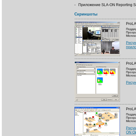
-
Приложение SLA-ON Reporting Se
Скриншоты
ProLA
Поддер
Прозра
Micros
Рисун
прило
ProLA
Поддер
Прозра
Micros
Рисун
ProLA
Поддер
Прозра
Micros
Рисун
ON Op