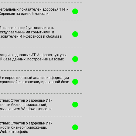
егральных показателей здоровья т ИТ-
ервисов на единой консоли.
й, позволяющий устанавливать
ежду различными событиями, в
ьзователей ИТ-Сервисов и сбоями в
ации о здоровье ИТ-Инфраструктуры,
й базе данных, построение Базовых
й и вероятностный анализ информации
 хранящейся в консолидированной базе
тных Отчетов о здоровье ИТ-
ности бизнес-приложений,
ользованием Windows-консоли.
тных Отчетов о здоровье ИТ-
ности бизнес-приложений,
 Web-интерфейс.