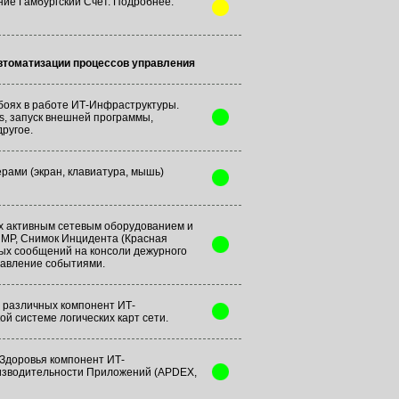
ие Гамбургский Счет. Подробнее:
втоматизации процессов управления
боях в работе ИТ-Инфраструктуры.
s, запуск внешней программы,
другое.
рами (экран, клавиатура, мышь)
х активным сетевым оборудованием и
NMP, Снимок Инцидента (Красная
ных сообщений на консоли дежурного
равление событиями.
 различных компонент ИТ-
й системе логических карт сети.
 Здоровья компонент ИТ-
изводительности Приложений (APDEX,