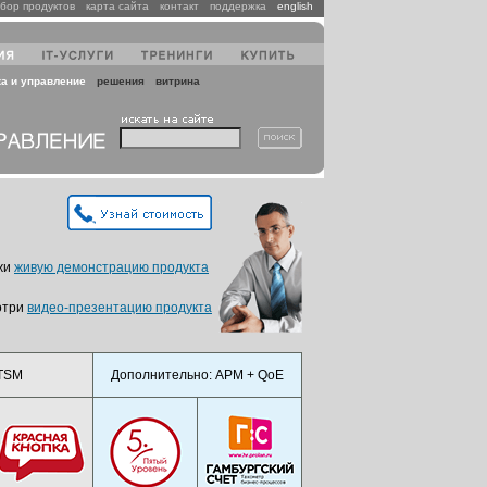
бор продуктов
карта сайта
контакт
поддержка
english
ка и управление
решения
витрина
жи
живую демонстрацию продукта
отри
видео-презентацию продукта
ITSM
Дополнительно: APM + QoE