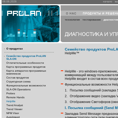
08.08.2026
начало
вы
технология
тестирование
диагности
-
О продуктах
Семейство продуктов ProL
HelpMe™
-
Семейство продуктов ProLAN
SLA-ON
Отличительные особенности
Карта программных продуктов
Карта аппаратно-программных
HelpMe - это windows-приложение
комплексов
коммуникаций между пользователя
Состав продуктов
HelpMe входит в состав всех прод
Структурная схема
Функциональные возможности Help
Функциональные возможности
SLA-ON Operations
1.
Посылка сообщений (закладка 
Probes
2.
Отображение видео (закладка V
Remote Hands
HelpMe
3.
Отображение Светофоров (окно 
Trend Analyst
I. Посылка сообщений (Send M
Trend Viewer
NPM Visor
Закладка Send Message предназн
AutoImport
администратору сети (или руково