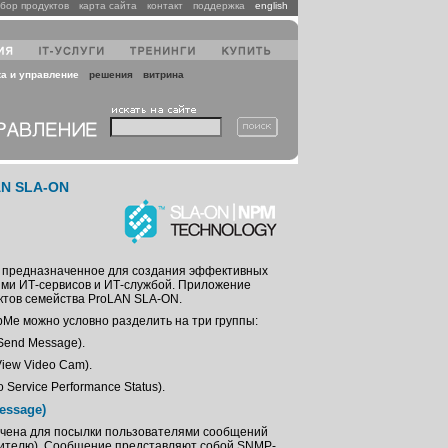
бор продуктов
карта сайта
контакт
поддержка
english
ка и управление
решения
витрина
AN SLA-ON
, предназначенное для создания эффективных
ми ИТ-сервисов и ИТ-службой. Приложение
уктов семейства ProLAN SLA-ON.
Me можно условно разделить на три группы:
Send Message).
iew Video Cam).
Service Performance Status).
essage)
ачена для посылки пользователями сообщений
дителю). Сообщение представляют собой SNMP-