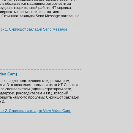
ль обращается к администратору сети за
еудовлетворительной работе ИТ-сервиса.
иироваться из меню или нажатием
 Скриншот закладки Send Message показан на
ок 1. Скриншот закладки Send Message.
ideo Cam)
начена для подключения к видеокамерам,
ети. Это позволяет пользователю ИТ-Сервиса
 со специалистом (администратором сети,
держки, руководителем и т.п.), который
решить какую-то проблему. Скриншот закладки
 2.
ок 2. Скриншот закладки View Video Cam.