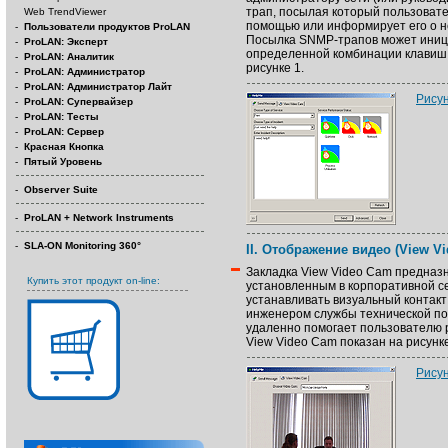
трап, посылая который пользовате
Web TrendViewer
помощью или информирует его о н
-
Пользователи продуктов ProLAN
Посылка SNMP-трапов может иниц
-
ProLAN: Эксперт
определенной комбинации клавиш.
-
ProLAN: Аналитик
рисунке 1.
-
ProLAN: Администратор
-
ProLAN: Администратор Лайт
Рисун
-
ProLAN: Супервайзер
-
ProLAN: Тесты
-
ProLAN: Сервер
-
Красная Кнопка
-
Пятый Уровень
-
Observer Suite
-
ProLAN + Network Instruments
-
SLA-ON Monitoring 360°
II. Отображение видео (View V
Закладка View Video Cam предназ
Купить этот продукт on-line:
установленным в корпоративной с
устанавливать визуальный контакт
инженером службы технической под
удаленно помогает пользователю 
View Video Cam показан на рисунке
Рисун