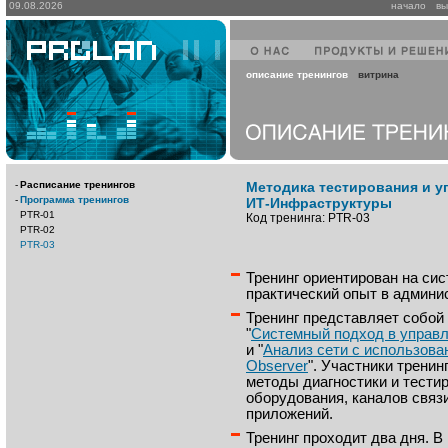
09.08.2026
начало
вы
описание тренингов
витрина
-
Расписание тренингов
Методика тестирования и у
-
Программа тренингов
ИТ-Инфраструктуры
PTR-01
Код тренинга: PTR-03
PTR-02
PTR-03
Тренинг ориентирован на си
практический опыт в админи
Тренинг представляет собой 
"
Системный подход в управ
и "
Анализ сети с использова
Observer
". Участники трени
методы диагностики и тестир
оборудования, каналов связи
приложений.
Тренинг проходит два дня. В