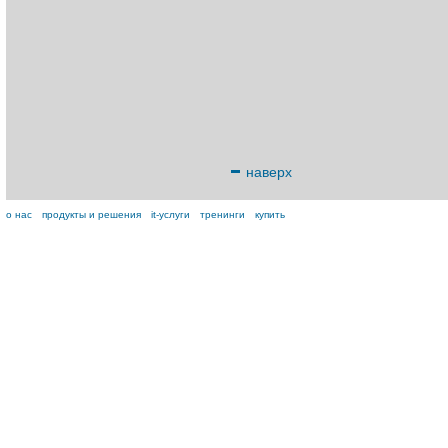
наверх
о нас
продукты и решения
it-услуги
тренинги
купить